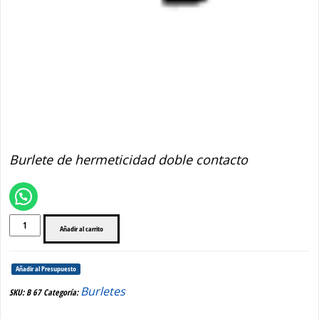
B 67 BURLETE DOBLE
CONTACTO
Burlete de hermeticidad doble contacto
B
Añadir al carrito
67
BURLETE
DOBLE
Añadir al Presupuesto
CONTACTO
cantidad
Burletes
SKU:
B 67
Categoría: