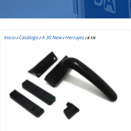
Inicio
Catálogo
A 30 New
Herrajes
/
/
/
/ H 115