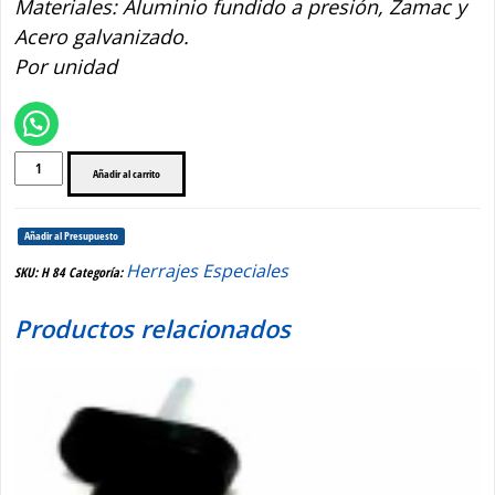
Materiales: Aluminio fundido a presión, Zamac y
Acero galvanizado.
Por unidad
H
Añadir al carrito
84
FALLEBA
C/LLAVE
Añadir al Presupuesto
cantidad
Herrajes Especiales
SKU:
H 84
Categoría:
Productos relacionados