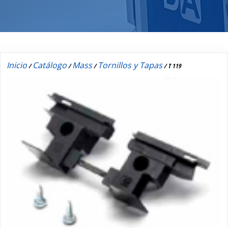
Inicio
Catálogo
Mass
Tornillos y Tapas
/
/
/
/ T 119