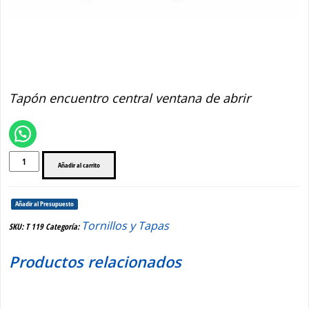
T 119
Tapón encuentro central ventana de abrir
T
Añadir al carrito
119
cantidad
Añadir al Presupuesto
Tornillos y Tapas
SKU:
T 119
Categoría:
Productos relacionados