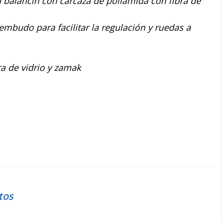
 balancín con carcaza de poliamida con fibra de
embudo para facilitar la regulación y ruedas a
ra de vidrio y zamak
tos