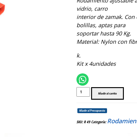
Rodamiento ajustable a
vidrio, carro
interior de zamak. Con 
bolillas, aptas para
soportar hasta 90 Kg.
Material: Nylon con fib
k.
Kit x 4unidades
R
Añadir al carrito
49
RODAMIENTO
DOBLE
Añadir al Presupuesto
REFORZADO
cantidad
Rodamien
SKU:
R 49
Categoría: