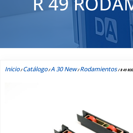
R 49 RODA
Inicio
Catálogo
A 30 New
Rodamientos
/
/
/
/ R 49 RO