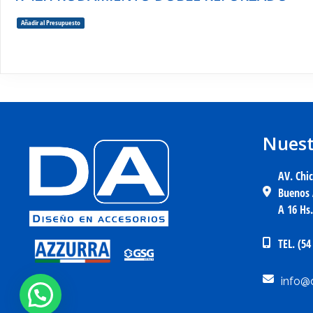
Añadir al Presupuesto
Nuest
AV. Chi
Buenos 
A 16 Hs
TEL. (54
info@