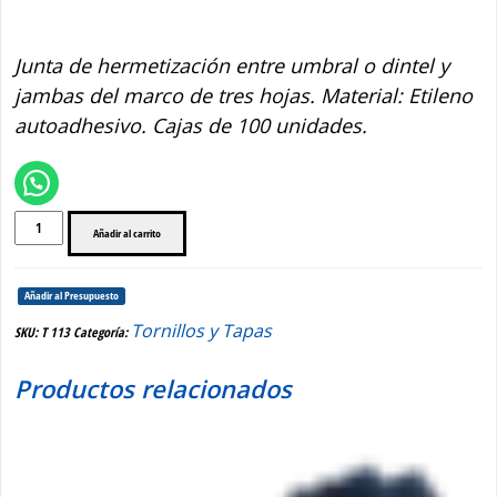
Junta de hermetización entre umbral o dintel y
jambas del marco de tres hojas. Material: Etileno
autoadhesivo. Cajas de 100 unidades.
T
Añadir al carrito
113
JUNTA
DE
Añadir al Presupuesto
ESTANQUIDAD
2
Tornillos y Tapas
SKU:
T 113
Categoría:
GUIAS
cantidad
Productos relacionados